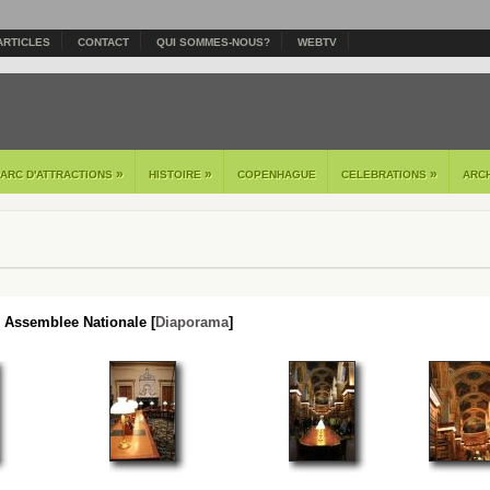
ARTICLES
CONTACT
QUI SOMMES-NOUS?
WEBTV
»
»
»
PARC D'ATTRACTIONS
HISTOIRE
COPENHAGUE
CELEBRATIONS
ARC
 Assemblee Nationale [
Diaporama
]