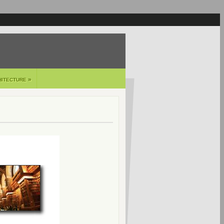
»
HITECTURE