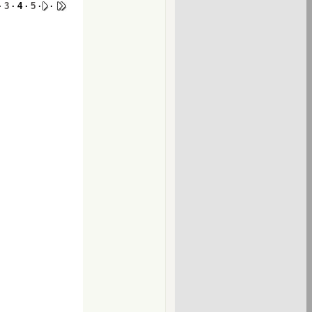
·
3
· 4 ·
5
·
·