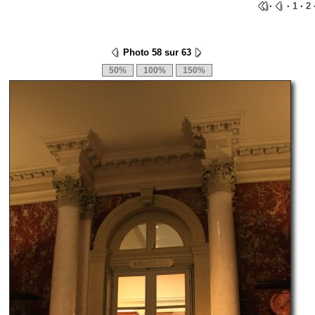
·
·
1
·
2
Photo 58 sur 63