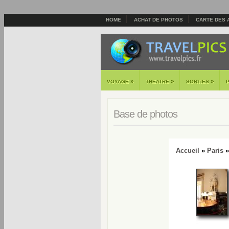
HOME
ACHAT DE PHOTOS
CARTE DES 
»
»
»
VOYAGE
THEATRE
SORTIES
Base de photos
Accueil
»
Paris
»