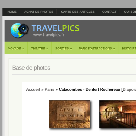
HOME
ACHAT DE PHOTOS
CARTE DES ARTICLES
CONTACT
QUI SO
»
»
»
»
VOYAGE
THEATRE
SORTIES
PARC D'ATTRACTIONS
HISTOIR
Base de photos
Accueil
»
Paris
» Catacombes - Denfert Rochereau [
Diapo