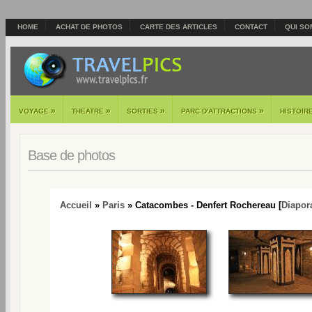
HOME
ACHAT DE PHOTOS
CARTE DES ARTICLES
CONTACT
QUI SO
»
»
»
»
VOYAGE
THEATRE
SORTIES
PARC D'ATTRACTIONS
HISTOIR
Base de photos
Accueil
»
Paris
» Catacombes - Denfert Rochereau [
Diapo