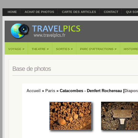
HOME
ACHAT DE PHOTOS
CARTE DES ARTICLES
CONTACT
QUI SO
»
»
»
»
VOYAGE
THEATRE
SORTIES
PARC D'ATTRACTIONS
HISTOIR
Base de photos
Accueil
»
Paris
» Catacombes - Denfert Rochereau [
Diapo