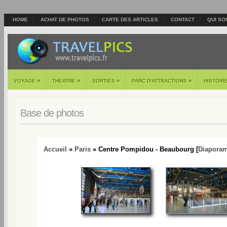
HOME
ACHAT DE PHOTOS
CARTE DES ARTICLES
CONTACT
QUI SO
»
»
»
»
VOYAGE
THEATRE
SORTIES
PARC D'ATTRACTIONS
HISTOIR
Base de photos
Accueil
»
Paris
» Centre Pompidou - Beaubourg [
Diapora