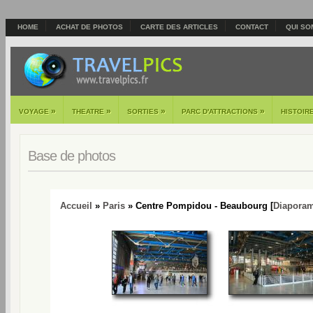
HOME
ACHAT DE PHOTOS
CARTE DES ARTICLES
CONTACT
QUI SO
»
»
»
»
VOYAGE
THEATRE
SORTIES
PARC D'ATTRACTIONS
HISTOIR
Base de photos
Accueil
»
Paris
» Centre Pompidou - Beaubourg [
Diapora