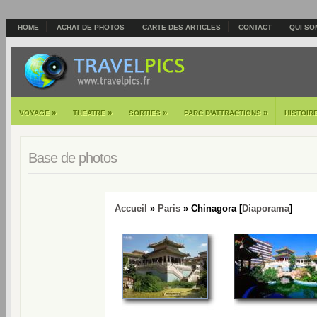
HOME
ACHAT DE PHOTOS
CARTE DES ARTICLES
CONTACT
QUI SO
»
»
»
»
VOYAGE
THEATRE
SORTIES
PARC D'ATTRACTIONS
HISTOIR
Base de photos
Accueil
»
Paris
» Chinagora [
Diaporama
]