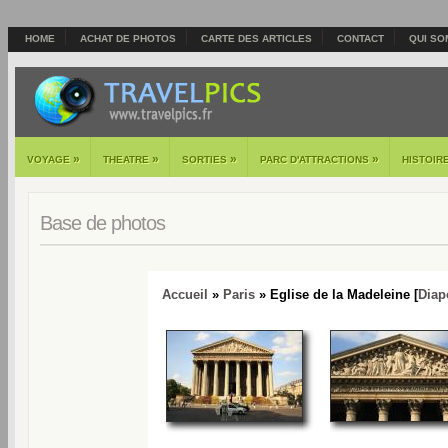
HOME
ACHAT DE PHOTOS
CARTE DES ARTICLES
CONTACT
QUI SO
»
»
»
»
VOYAGE
THEATRE
SORTIES
PARC D'ATTRACTIONS
HISTOIR
Base de photos
Accueil
»
Paris
» Eglise de la Madeleine [
Diap