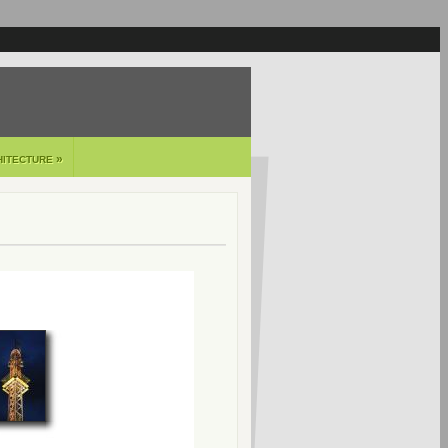
»
HITECTURE