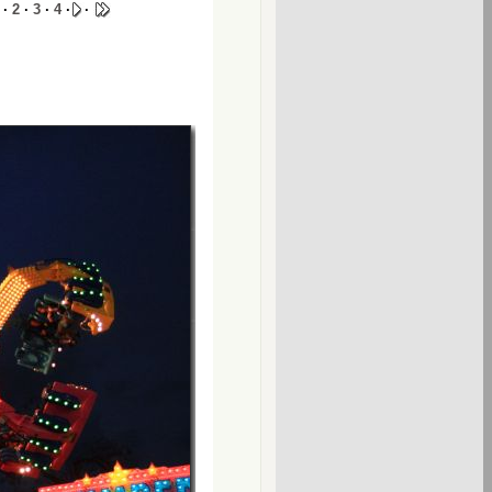
 ·
2
·
3
·
4
·
·