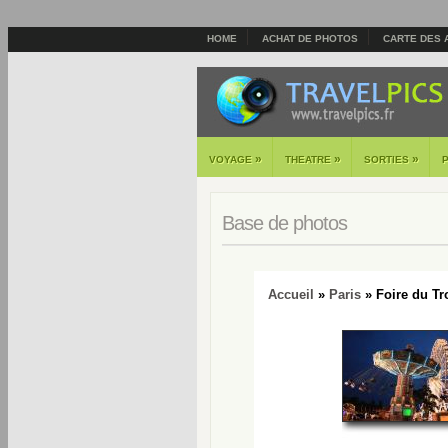
HOME
ACHAT DE PHOTOS
CARTE DES 
»
»
»
VOYAGE
THEATRE
SORTIES
Base de photos
Accueil
»
Paris
» Foire du Tro