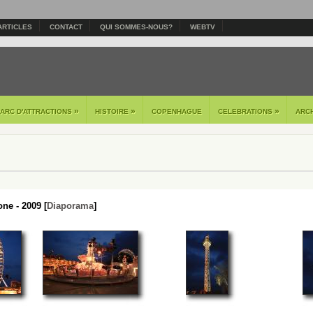
ARTICLES
CONTACT
QUI SOMMES-NOUS?
WEBTV
»
»
»
PARC D'ATTRACTIONS
HISTOIRE
COPENHAGUE
CELEBRATIONS
ARC
ne - 2009 [
Diaporama
]