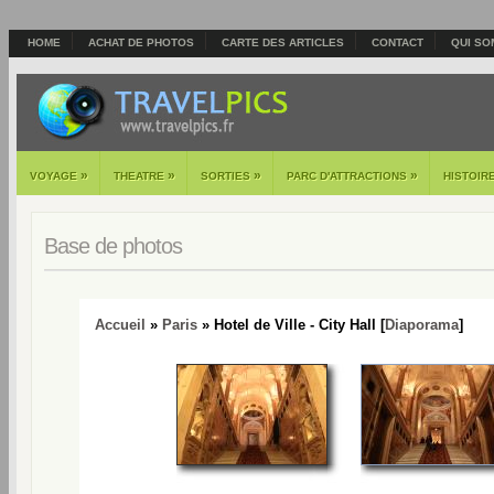
HOME
ACHAT DE PHOTOS
CARTE DES ARTICLES
CONTACT
QUI SO
»
»
»
»
VOYAGE
THEATRE
SORTIES
PARC D'ATTRACTIONS
HISTOIR
Base de photos
Accueil
»
Paris
» Hotel de Ville - City Hall [
Diaporama
]