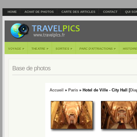
HOME
ACHAT DE PHOTOS
CARTE DES ARTICLES
CONTACT
QUI SO
»
»
»
»
VOYAGE
THEATRE
SORTIES
PARC D'ATTRACTIONS
HISTOIR
Base de photos
Accueil
»
Paris
» Hotel de Ville - City Hall [
Dia