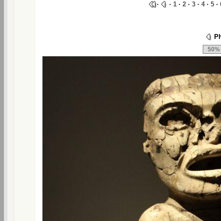
·
·
1
·
2
·
3
·
4
·
5
·
Ph