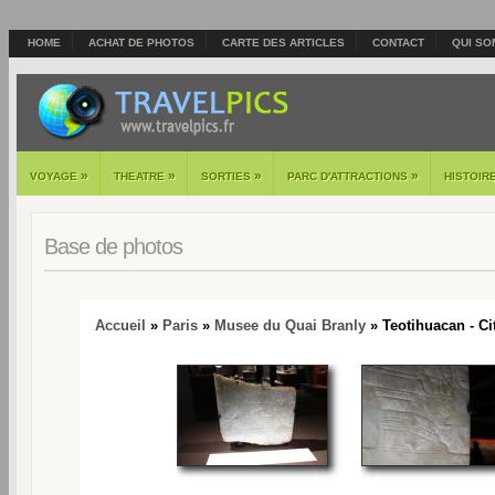
HOME
ACHAT DE PHOTOS
CARTE DES ARTICLES
CONTACT
QUI SO
»
»
»
»
VOYAGE
THEATRE
SORTIES
PARC D'ATTRACTIONS
HISTOIR
Base de photos
Accueil
»
Paris
»
Musee du Quai Branly
» Teotihuacan - Ci