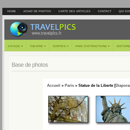
HOME
ACHAT DE PHOTOS
CARTE DES ARTICLES
CONTACT
QUI SO
»
»
»
»
VOYAGE
THEATRE
SORTIES
PARC D'ATTRACTIONS
HISTOIR
Base de photos
Accueil
»
Paris
» Statue de la Liberte [
Diapor