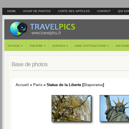
HOME
ACHAT DE PHOTOS
CARTE DES ARTICLES
CONTACT
QUI SO
»
»
»
»
VOYAGE
THEATRE
SORTIES
PARC D'ATTRACTIONS
HISTOIR
Base de photos
Accueil
»
Paris
» Statue de la Liberte [
Diaporama
]