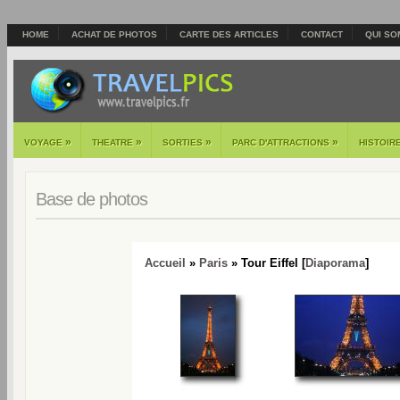
HOME
ACHAT DE PHOTOS
CARTE DES ARTICLES
CONTACT
QUI SO
»
»
»
»
VOYAGE
THEATRE
SORTIES
PARC D'ATTRACTIONS
HISTOIR
Base de photos
Accueil
»
Paris
» Tour Eiffel [
Diaporama
]