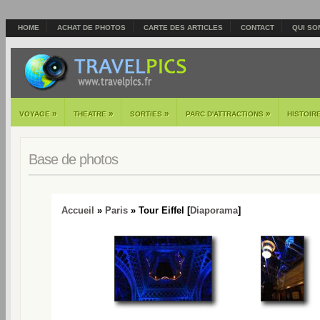
HOME
ACHAT DE PHOTOS
CARTE DES ARTICLES
CONTACT
QUI SO
»
»
»
»
VOYAGE
THEATRE
SORTIES
PARC D'ATTRACTIONS
HISTOIR
Base de photos
Accueil
»
Paris
» Tour Eiffel [
Diaporama
]