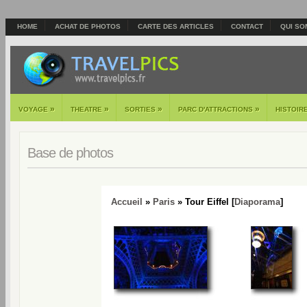
HOME
ACHAT DE PHOTOS
CARTE DES ARTICLES
CONTACT
QUI SO
»
»
»
»
VOYAGE
THEATRE
SORTIES
PARC D'ATTRACTIONS
HISTOIR
Base de photos
Accueil
»
Paris
» Tour Eiffel [
Diaporama
]