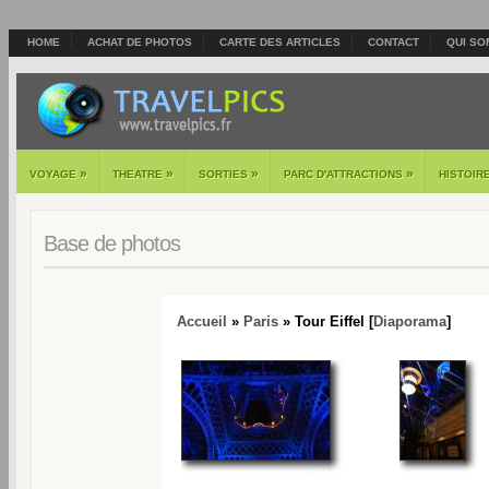
HOME
ACHAT DE PHOTOS
CARTE DES ARTICLES
CONTACT
QUI SO
»
»
»
»
VOYAGE
THEATRE
SORTIES
PARC D'ATTRACTIONS
HISTOIR
Base de photos
Accueil
»
Paris
» Tour Eiffel [
Diaporama
]