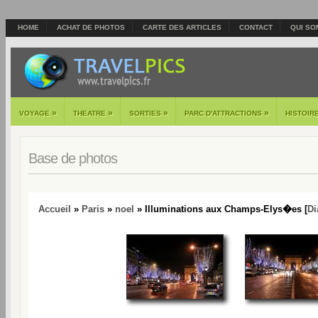
HOME
ACHAT DE PHOTOS
CARTE DES ARTICLES
CONTACT
QUI SO
»
»
»
»
VOYAGE
THEATRE
SORTIES
PARC D'ATTRACTIONS
HISTOIR
Base de photos
Accueil
»
Paris
»
noel
» Illuminations aux Champs-Elys�es [
Di