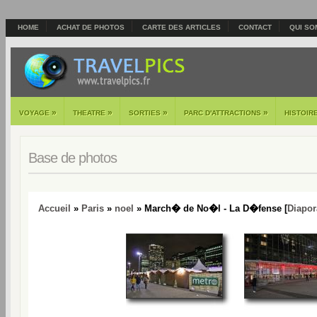
HOME
ACHAT DE PHOTOS
CARTE DES ARTICLES
CONTACT
QUI SO
»
»
»
»
VOYAGE
THEATRE
SORTIES
PARC D'ATTRACTIONS
HISTOIR
Base de photos
Accueil
»
Paris
»
noel
» March� de No�l - La D�fense [
Diapo