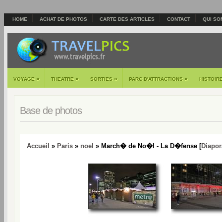
HOME
ACHAT DE PHOTOS
CARTE DES ARTICLES
CONTACT
QUI SO
»
»
»
»
VOYAGE
THEATRE
SORTIES
PARC D'ATTRACTIONS
HISTOIR
Base de photos
Accueil
»
Paris
»
noel
» March� de No�l - La D�fense [
Diapo