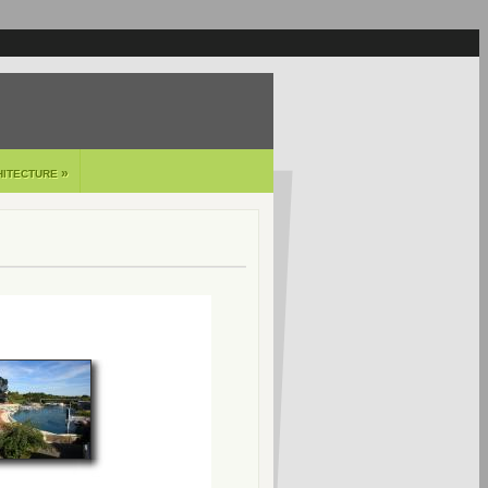
»
HITECTURE