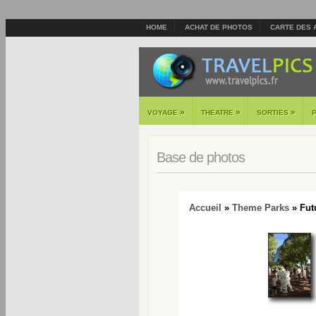
HOME
ACHAT DE PHOTOS
CARTE DES 
»
»
»
VOYAGE
THEATRE
SORTIES
Base de photos
Accueil
»
Theme Parks
» Fut