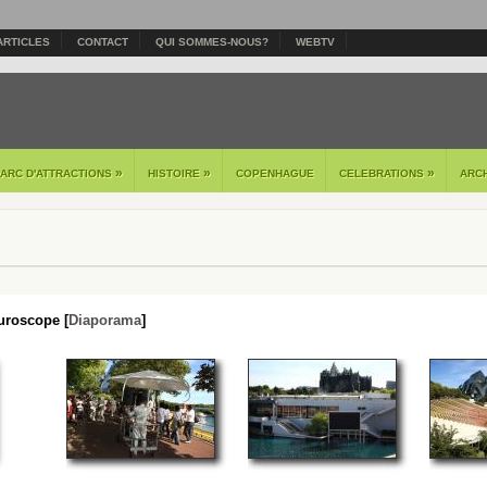
ARTICLES
CONTACT
QUI SOMMES-NOUS?
WEBTV
»
»
»
PARC D'ATTRACTIONS
HISTOIRE
COPENHAGUE
CELEBRATIONS
ARC
uroscope [
Diaporama
]