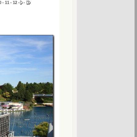
0
·
11
·
12
·
·