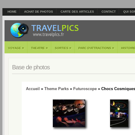
HOME
ACHAT DE PHOTOS
CARTE DES ARTICLES
CONTACT
QUI SO
»
»
»
»
VOYAGE
THEATRE
SORTIES
PARC D'ATTRACTIONS
HISTOIR
Base de photos
Accueil
»
Theme Parks
»
Futuroscope
» Chocs Cosmiques