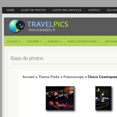
HOME
ACHAT DE PHOTOS
CARTE DES ARTICLES
CONTACT
QUI SO
»
»
»
»
VOYAGE
THEATRE
SORTIES
PARC D'ATTRACTIONS
HISTOIR
Base de photos
Accueil
»
Theme Parks
»
Futuroscope
» Chocs Cosmiques