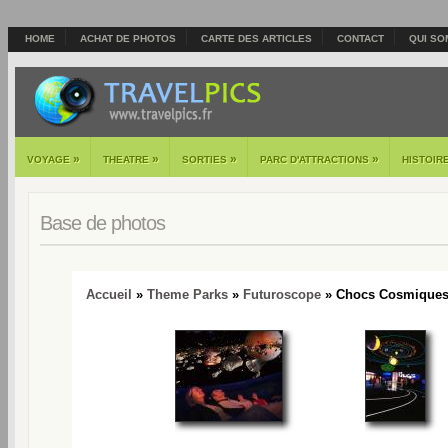
HOME
ACHAT DE PHOTOS
CARTE DES ARTICLES
CONTACT
QUI SO
»
»
»
»
VOYAGE
THEATRE
SORTIES
PARC D'ATTRACTIONS
HISTOIR
Base de photos
Accueil
»
Theme Parks
»
Futuroscope
» Chocs Cosmiques