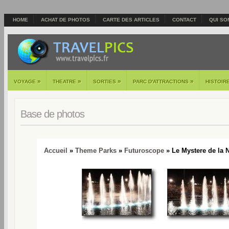
HOME
ACHAT DE PHOTOS
CARTE DES ARTICLES
CONTACT
QUI SO
»
»
»
»
VOYAGE
THEATRE
SORTIES
PARC D'ATTRACTIONS
HISTOIR
Base de photos
Accueil
»
Theme Parks
»
Futuroscope
» Le Mystere de la N