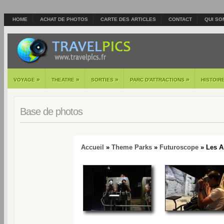
HOME
ACHAT DE PHOTOS
CARTE DES ARTICLES
CONTACT
QUI SO
»
»
»
»
VOYAGE
THEATRE
SORTIES
PARC D'ATTRACTIONS
HISTOIR
Base de photos
Accueil
»
Theme Parks
»
Futuroscope
» Les A