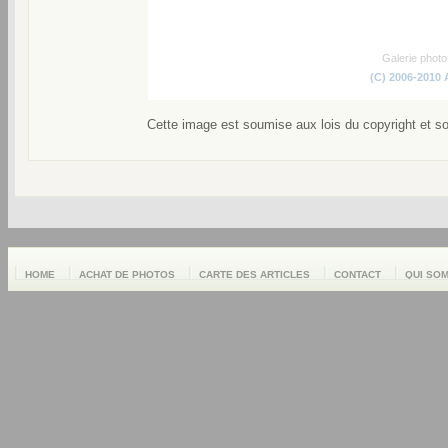
Galerie phot
(C) 2006-2010
Cette image est soumise aux lois du copyright et s
HOME
ACHAT DE PHOTOS
CARTE DES ARTICLES
CONTACT
QUI SO