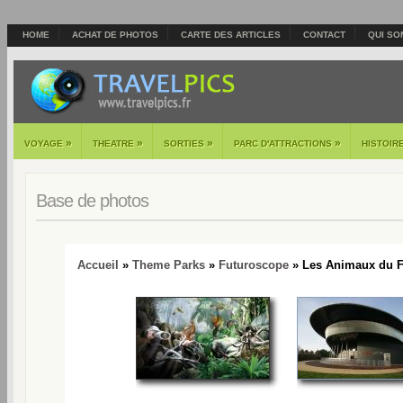
HOME
ACHAT DE PHOTOS
CARTE DES ARTICLES
CONTACT
QUI SO
»
»
»
»
VOYAGE
THEATRE
SORTIES
PARC D'ATTRACTIONS
HISTOIR
Base de photos
Accueil
»
Theme Parks
»
Futuroscope
» Les Animaux du F