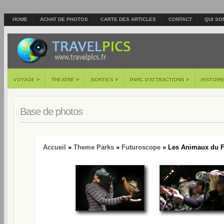
HOME
ACHAT DE PHOTOS
CARTE DES ARTICLES
CONTACT
QUI SO
»
»
»
»
VOYAGE
THEATRE
SORTIES
PARC D'ATTRACTIONS
HISTOIR
Base de photos
Accueil
»
Theme Parks
»
Futuroscope
» Les Animaux du F