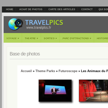
HOME
ACHAT DE PHOTOS
CARTE DES ARTICLES
CONTACT
QUI SO
»
»
»
»
VOYAGE
THEATRE
SORTIES
PARC D'ATTRACTIONS
HISTOIR
Base de photos
Accueil
»
Theme Parks
»
Futuroscope
» Les Animaux du F