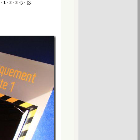
· 1 ·
2
·
3
·
·