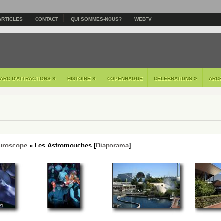
ARTICLES
CONTACT
QUI SOMMES-NOUS?
WEBTV
»
»
»
PARC D'ATTRACTIONS
HISTOIRE
COPENHAGUE
CELEBRATIONS
ARC
uroscope
» Les Astromouches [
Diaporama
]