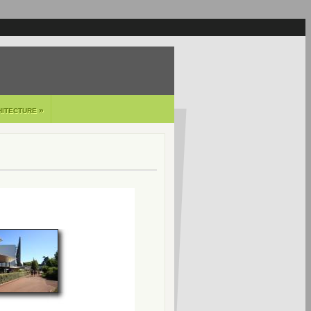
»
HITECTURE