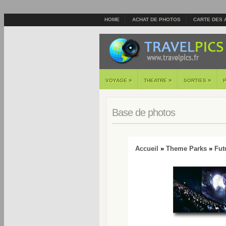
HOME
ACHAT DE PHOTOS
CARTE DES 
»
»
»
VOYAGE
THEATRE
SORTIES
Base de photos
Accueil
»
Theme Parks
»
Fut