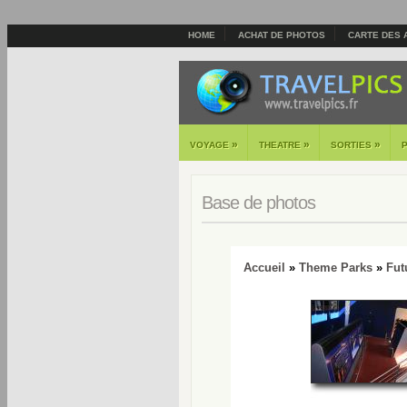
HOME
ACHAT DE PHOTOS
CARTE DES 
»
»
»
VOYAGE
THEATRE
SORTIES
Base de photos
Accueil
»
Theme Parks
»
Fut