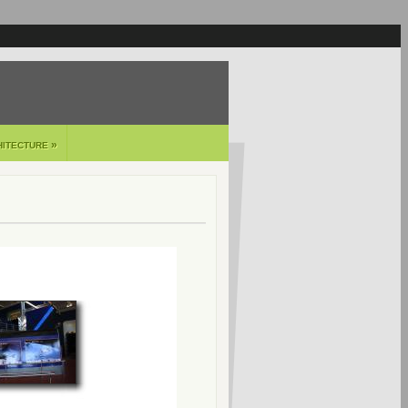
»
HITECTURE