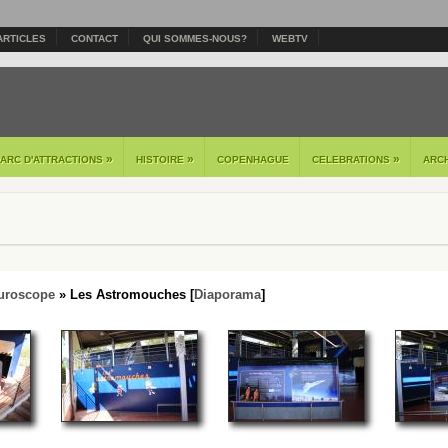
ARTICLES
CONTACT
QUI SOMMES-NOUS?
WEBTV
»
»
»
PARC D'ATTRACTIONS
HISTOIRE
COPENHAGUE
CELEBRATIONS
ARC
uroscope
» Les Astromouches [
Diaporama
]