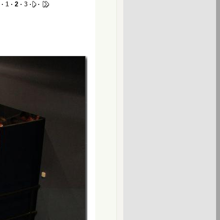
·
1
· 2 ·
3
·
·