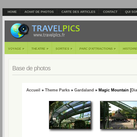
HOME
ACHAT DE PHOTOS
CARTE DES ARTICLES
CONTACT
QUI SO
»
»
»
»
VOYAGE
THEATRE
SORTIES
PARC D'ATTRACTIONS
HISTOIR
Base de photos
Accueil
»
Theme Parks
»
Gardaland
» Magic Mountain [
Di