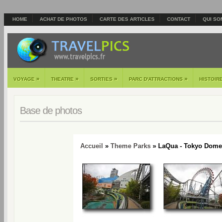
HOME
ACHAT DE PHOTOS
CARTE DES ARTICLES
CONTACT
QUI SO
»
»
»
»
VOYAGE
THEATRE
SORTIES
PARC D'ATTRACTIONS
HISTOIR
Base de photos
Accueil
»
Theme Parks
» LaQua - Tokyo Dome 