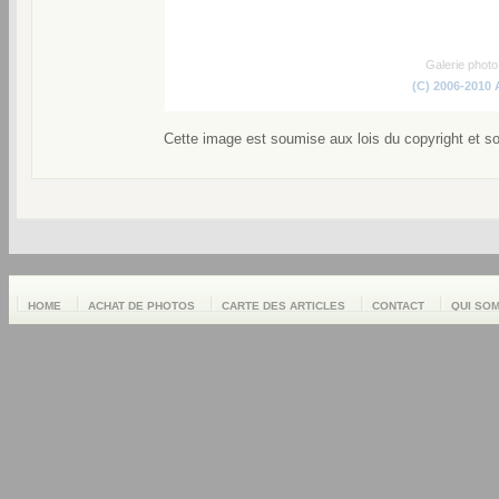
Galerie phot
(C) 2006-2010
Cette image est soumise aux lois du copyright et s
HOME
ACHAT DE PHOTOS
CARTE DES ARTICLES
CONTACT
QUI SO