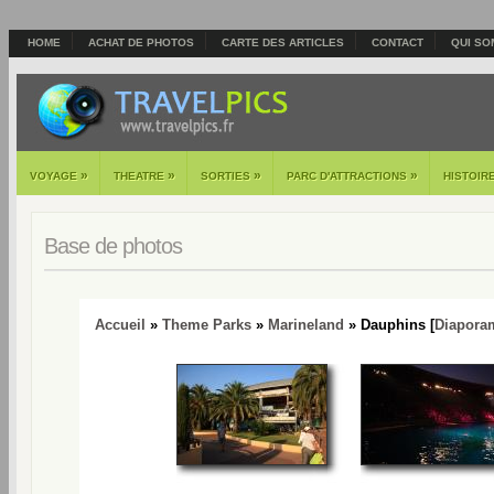
HOME
ACHAT DE PHOTOS
CARTE DES ARTICLES
CONTACT
QUI SO
»
»
»
»
VOYAGE
THEATRE
SORTIES
PARC D'ATTRACTIONS
HISTOIR
Base de photos
Accueil
»
Theme Parks
»
Marineland
» Dauphins [
Diapora