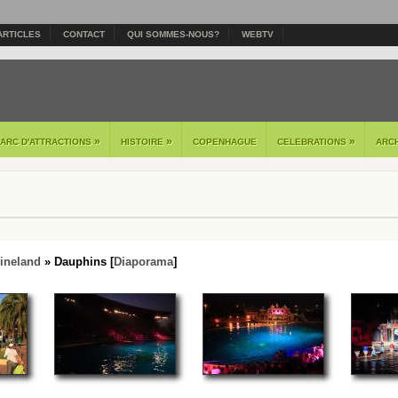
ARTICLES
CONTACT
QUI SOMMES-NOUS?
WEBTV
»
»
»
PARC D'ATTRACTIONS
HISTOIRE
COPENHAGUE
CELEBRATIONS
ARC
ineland
» Dauphins [
Diaporama
]