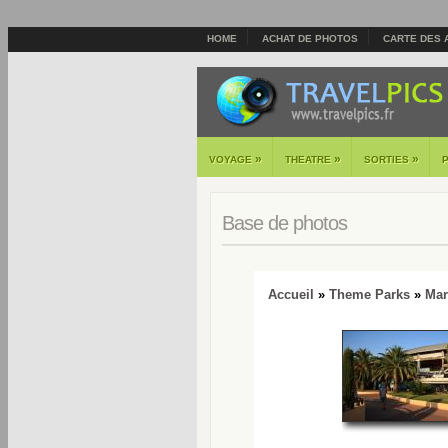
HOME
ACHAT DE PHOTOS
CARTE DES 
»
»
»
VOYAGE
THEATRE
SORTIES
Base de photos
Accueil
»
Theme Parks
»
Mar