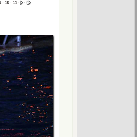
9
·
10
·
11
·
·