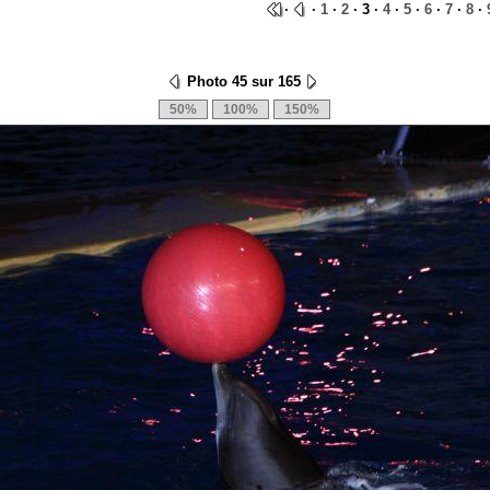
·
·
1
·
2
· 3 ·
4
·
5
·
6
·
7
·
8
·
Photo 45 sur 165