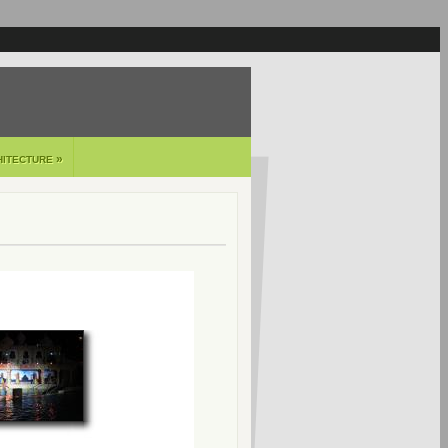
»
HITECTURE