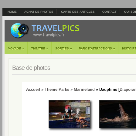
HOME
ACHAT DE PHOTOS
CARTE DES ARTICLES
CONTACT
QUI SO
»
»
»
»
VOYAGE
THEATRE
SORTIES
PARC D'ATTRACTIONS
HISTOIR
Base de photos
Accueil
»
Theme Parks
»
Marineland
» Dauphins [
Diapora