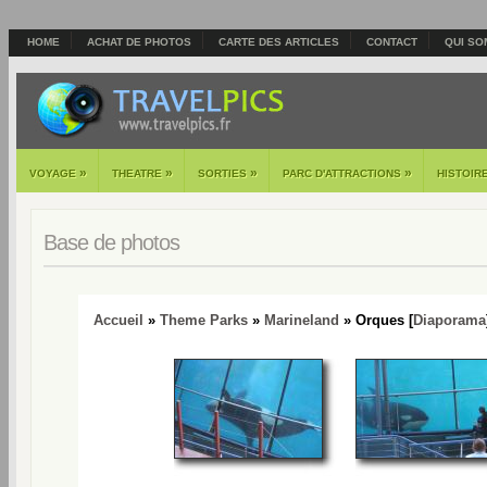
HOME
ACHAT DE PHOTOS
CARTE DES ARTICLES
CONTACT
QUI SO
»
»
»
»
VOYAGE
THEATRE
SORTIES
PARC D'ATTRACTIONS
HISTOIR
Base de photos
Accueil
»
Theme Parks
»
Marineland
» Orques [
Diaporama