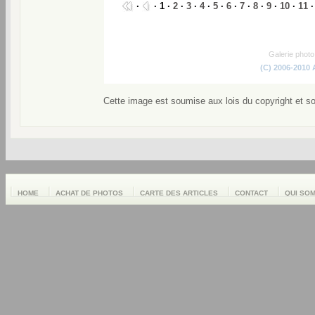
·
· 1 ·
2
·
3
·
4
·
5
·
6
·
7
·
8
·
9
·
10
·
11
Galerie phot
(C) 2006-2010
Cette image est soumise aux lois du copyright et s
HOME
ACHAT DE PHOTOS
CARTE DES ARTICLES
CONTACT
QUI SO