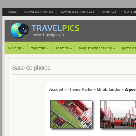
HOME
ACHAT DE PHOTOS
CARTE DES ARTICLES
CONTACT
QUI SO
»
»
»
»
VOYAGE
THEATRE
SORTIES
PARC D'ATTRACTIONS
HISTOIR
Base de photos
Accueil
»
Theme Parks
»
Mirabilandia
» iSpee