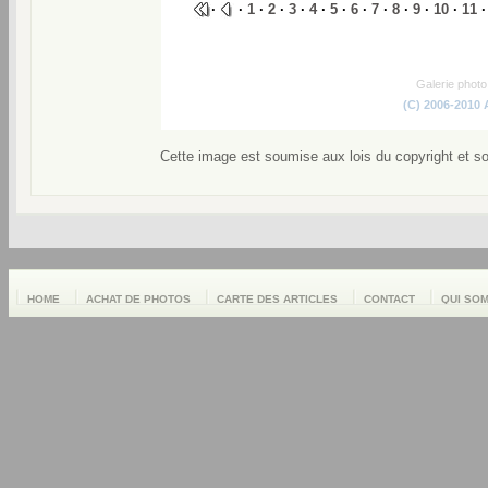
·
·
1
·
2
·
3
·
4
·
5
·
6
·
7
·
8
·
9
·
10
·
11
Galerie phot
(C) 2006-2010
Cette image est soumise aux lois du copyright et s
HOME
ACHAT DE PHOTOS
CARTE DES ARTICLES
CONTACT
QUI SO