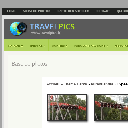
HOME
ACHAT DE PHOTOS
CARTE DES ARTICLES
CONTACT
QUI SO
»
»
»
»
VOYAGE
THEATRE
SORTIES
PARC D'ATTRACTIONS
HISTOIR
Base de photos
Accueil
»
Theme Parks
»
Mirabilandia
» iSpee