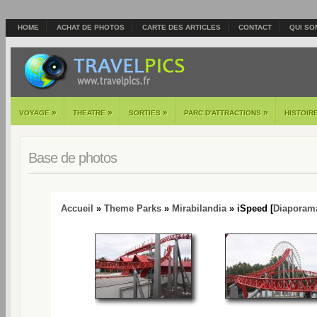
HOME
ACHAT DE PHOTOS
CARTE DES ARTICLES
CONTACT
QUI SO
»
»
»
»
VOYAGE
THEATRE
SORTIES
PARC D'ATTRACTIONS
HISTOIR
Base de photos
Accueil
»
Theme Parks
»
Mirabilandia
» iSpeed [
Diaporam