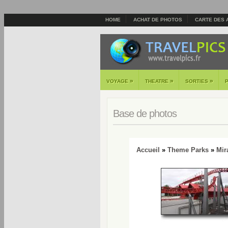
HOME
ACHAT DE PHOTOS
CARTE DES 
»
»
»
VOYAGE
THEATRE
SORTIES
Base de photos
Accueil
»
Theme Parks
»
Mir