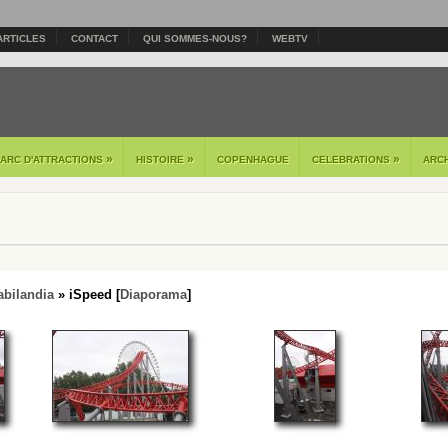
ARTICLES
CONTACT
QUI SOMMES-NOUS?
WEBTV
»
»
»
PARC D'ATTRACTIONS
HISTOIRE
COPENHAGUE
CELEBRATIONS
ARC
abilandia
» iSpeed [
Diaporama
]