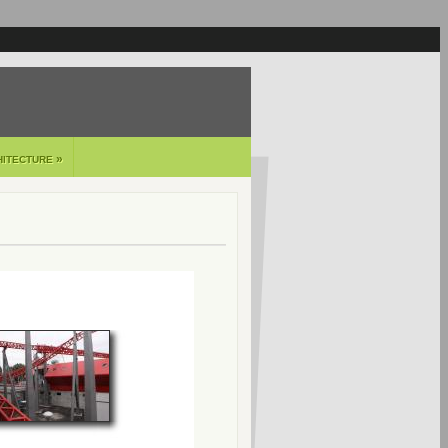
»
HITECTURE