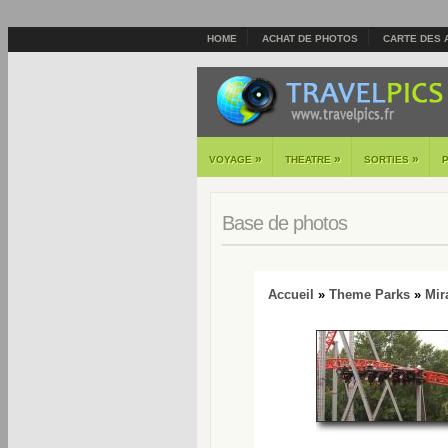
HOME
ACHAT DE PHOTOS
CARTE DES 
»
»
»
VOYAGE
THEATRE
SORTIES
Base de photos
Accueil
»
Theme Parks
»
Mir