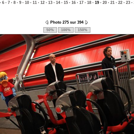
·
6
·
7
·
8
·
9
·
10
·
11
·
12
·
13
·
14
·
15
·
16
·
17
·
18
· 19 ·
20
·
21
·
22
·
23
·
Photo 275 sur 394