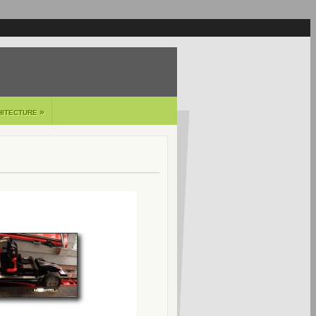
»
HITECTURE