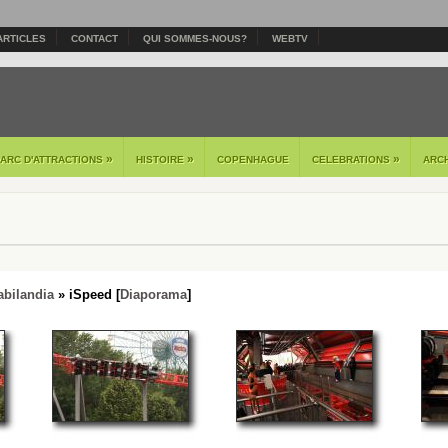
ARTICLES
CONTACT
QUI SOMMES-NOUS?
WEBTV
»
»
»
PARC D'ATTRACTIONS
HISTOIRE
COPENHAGUE
CELEBRATIONS
ARC
abilandia
» iSpeed [
Diaporama
]