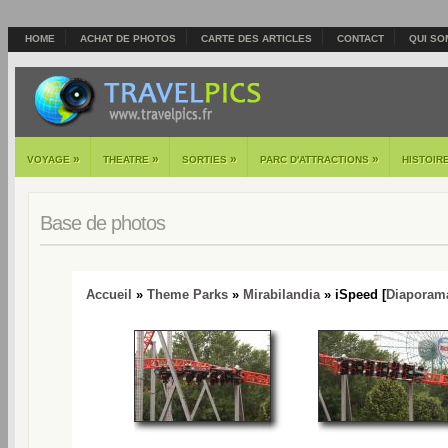
HOME
ACHAT DE PHOTOS
CARTE DES ARTICLES
CONTACT
QUI SO
»
»
»
»
VOYAGE
THEATRE
SORTIES
PARC D'ATTRACTIONS
HISTOIR
Base de photos
Accueil
»
Theme Parks
»
Mirabilandia
» iSpeed [
Diaporam