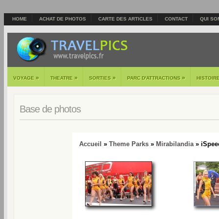
HOME
ACHAT DE PHOTOS
CARTE DES ARTICLES
CONTACT
QUI SO
»
»
»
»
VOYAGE
THEATRE
SORTIES
PARC D'ATTRACTIONS
HISTOIR
Base de photos
Accueil
»
Theme Parks
»
Mirabilandia
» iSpee