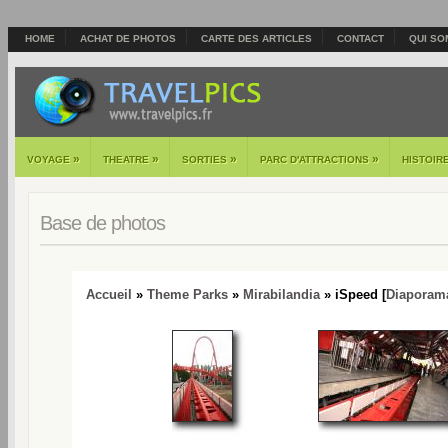
HOME
ACHAT DE PHOTOS
CARTE DES ARTICLES
CONTACT
QUI SO
»
»
»
»
VOYAGE
THEATRE
SORTIES
PARC D'ATTRACTIONS
HISTOIR
Base de photos
Accueil
»
Theme Parks
»
Mirabilandia
» iSpeed [
Diaporam