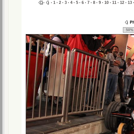
·
·
1
·
2
·
3
·
4
·
5
·
6
·
7
·
8
·
9
·
10
·
11
·
12
·
13
Ph