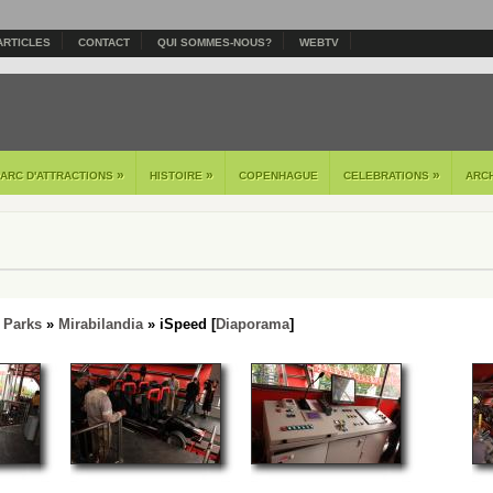
ARTICLES
CONTACT
QUI SOMMES-NOUS?
WEBTV
»
»
»
PARC D'ATTRACTIONS
HISTOIRE
COPENHAGUE
CELEBRATIONS
ARC
 Parks
»
Mirabilandia
» iSpeed [
Diaporama
]