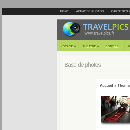
HOME
ACHAT DE PHOTOS
CARTE DES 
»
»
»
VOYAGE
THEATRE
SORTIES
Base de photos
Accueil
»
Theme