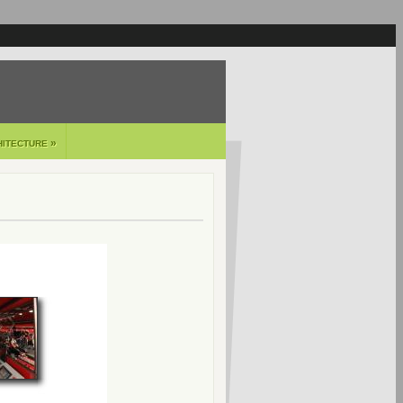
»
HITECTURE