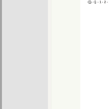
·
·
1
·
2
·