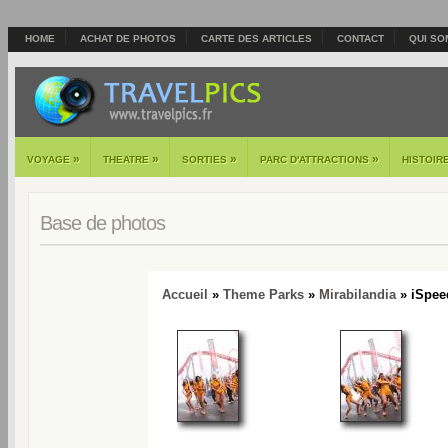
HOME
ACHAT DE PHOTOS
CARTE DES ARTICLES
CONTACT
QUI SO
»
»
»
»
VOYAGE
THEATRE
SORTIES
PARC D'ATTRACTIONS
HISTOIR
Base de photos
Accueil
»
Theme Parks
»
Mirabilandia
» iSpee