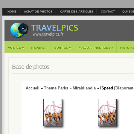
HOME
ACHAT DE PHOTOS
CARTE DES ARTICLES
CONTACT
QUI SO
»
»
»
»
VOYAGE
THEATRE
SORTIES
PARC D'ATTRACTIONS
HISTOIR
Base de photos
Accueil
»
Theme Parks
»
Mirabilandia
» iSpeed [
Diaporam