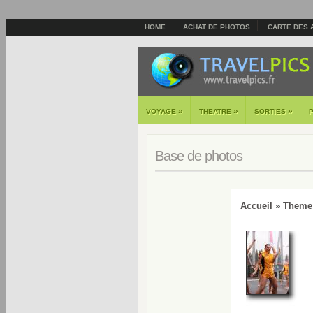
HOME
ACHAT DE PHOTOS
CARTE DES 
»
»
»
VOYAGE
THEATRE
SORTIES
Base de photos
Accueil
»
Theme