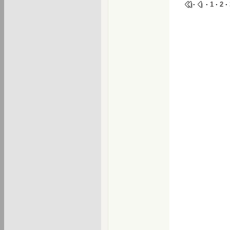
·
·
1
·
2
·