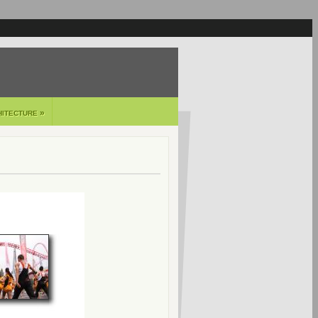
»
HITECTURE