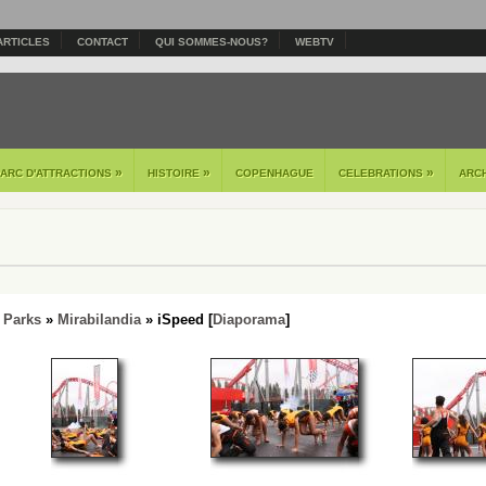
ARTICLES
CONTACT
QUI SOMMES-NOUS?
WEBTV
»
»
»
PARC D'ATTRACTIONS
HISTOIRE
COPENHAGUE
CELEBRATIONS
ARC
 Parks
»
Mirabilandia
» iSpeed [
Diaporama
]